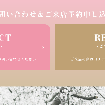
COLLEC
FLOW
当
TION
日までの流れ
問い合わせ＆
ご来店予約申し
コレ
クション
Q&A
よくあ
る質問
STRENG
NEWS
CT
R
TH
お知
選ばれる理
らせ
由
-
- 
PLAN
プラ
お問い合わせください
ご来店の際はコチ
ン