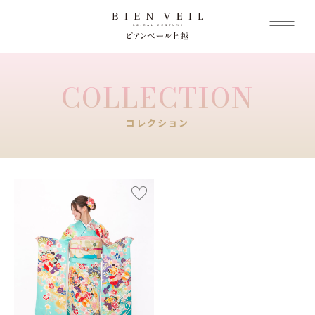
COLLECTION
コレクション