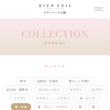
COLLECTION
コレクション
キーワード
NEW
伝統的・古典派
愛らしく可憐に
近代的・個性派
大人カッコよく
Aプラン
Bプラン
Cプラン
Dプラン
Eプラン
赤・ピンク
青・水色
黒・グレー・ブラウン
紫
緑