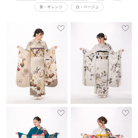
黄・オレンジ
白・ベージュ